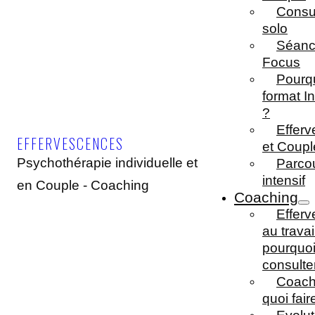
Consul
solo
Séanc
Focus
Pourqu
format In
?
Effer
EFFERVESCENCES
et Coupl
Psychothérapie individuelle et
Parco
intensif
en Couple - Coaching
Coaching
Efferv
au travail
pourquo
consulte
Coach
quoi fair