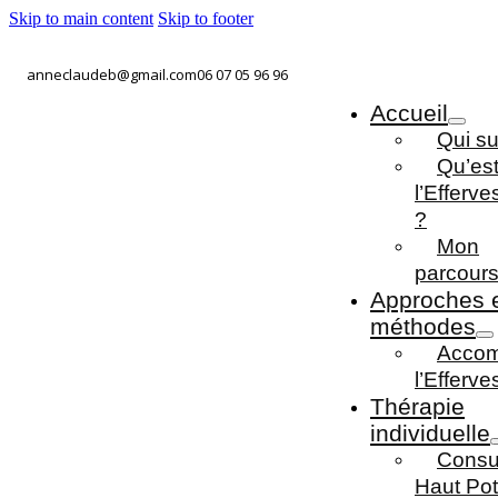
Skip to main content
Skip to footer
anneclaudeb@gmail.com
06 07 05 96 96
Accueil
Qui su
Qu’es
l’Efferv
?
Mon
parcour
Approches 
méthodes
Accom
l’Efferv
Thérapie
individuelle
Consul
Haut Pot