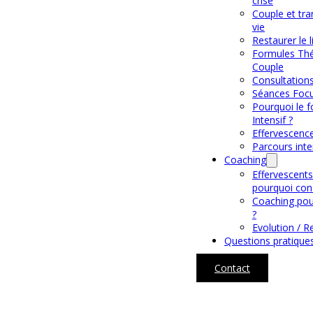
crise
Couple et tra
vie
Restaurer le l
Formules Thé
Couple
Consultation
Séances Foc
Pourquoi le 
Intensif ?
Effervescenc
Parcours inte
Coaching
Effervescents 
pourquoi cons
Coaching pour
?
Evolution / 
Questions pratique
Contact