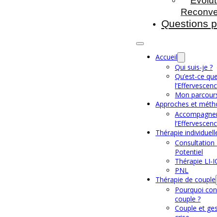
Evolut
Reconve
Questions p
Accueil
Qui suis-je ?
Qu’est-ce qu
l’Effervescenc
Mon parcour
Approches et méth
Accompagne
l’Effervescen
Thérapie individuell
Consultation
Potentiel
Thérapie LI-I
PNL
Thérapie de couple
Pourquoi con
couple ?
Couple et ge