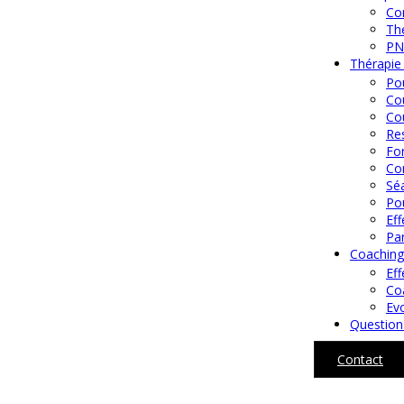
Con
Thé
PN
Thérapie
Pou
Cou
Cou
Res
Fo
Co
Sé
Pou
Ef
Par
Coaching
Eff
Coa
Ev
Question
Contact