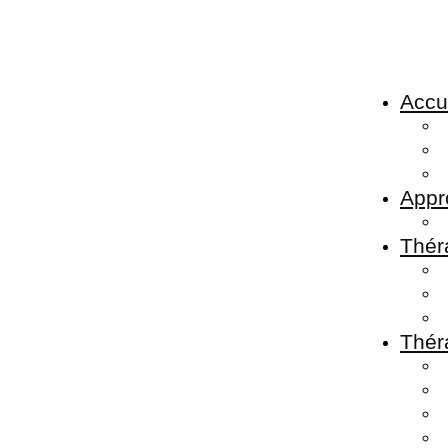
Accu
Appr
Théra
Thér