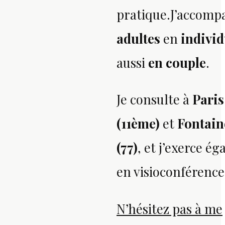
pratique.
J’accom
adultes
en
individ
aussi
en couple
.
Je consulte à
Paris
(11ème)
et
Fontain
(77)
, et j’exerce é
en visioconférence
N’hésitez pas à me