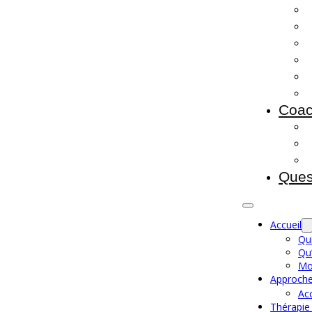
Coac
Ques
Accueil
Qui
Qu’
Mo
Approche
Ac
Thérapie 