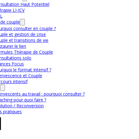
sultation Haut Potentiel
rapie LI-ICV
L
 de couple
rquoi consulter en couple ?
ple et gestion de crise
ple et transitions de vie
taurer le lien
rmules Thérapie de Couple
nsultations solo
ances Focus
rquoi le format Intensif ?
fervescence et Couple
cours intensif
ervescents au travail : pourquoi consulter ?
ching pour quoi faire ?
olution / Reconversion
s pratiques