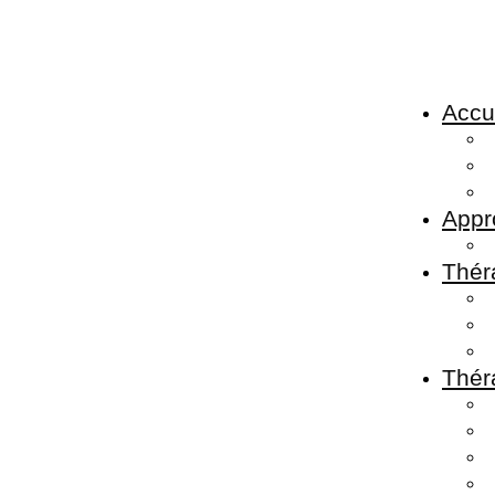
Accu
Appr
Théra
Thér